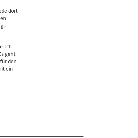
ede dort
ren
igs
e. Ich
Es geht
für den
it ein