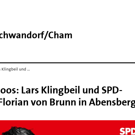
 Schwandorf/​Cham
s Klingbeil und …
moos: Lars Klingbeil und SPD-
Florian von Brunn in Abensber