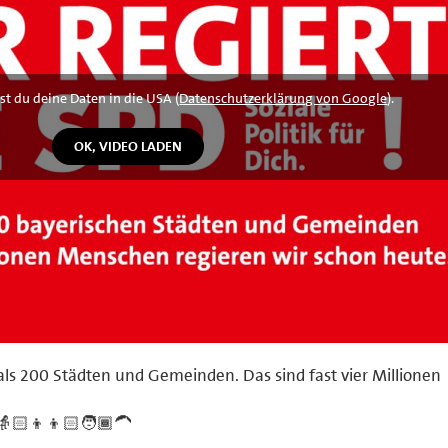
st du deine Daten in die USA (
Datenschutzerklärung von Google
).
als 200 Städten und Gemeinden. Das sind fast vier Millionen
👵🏻👦👦🏻🧑🏾‍🦱