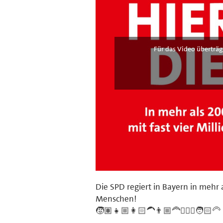
Für das Video überträg
Die SPD regiert in Bayern in mehr 
Menschen!
🧒🏽👧🏼👩🏻‍🦱👨🏼‍🦰🧔🏼‍♂️🧑🏻‍