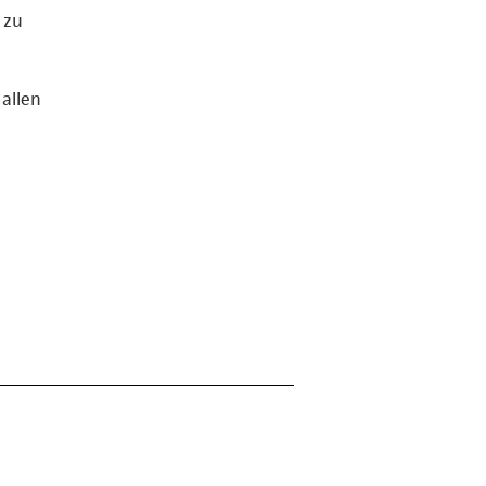
 zu
e
 allen